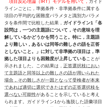
項目反応理論（IRT）モデルを用いて，
ガイド
ラインごとに，準拠条件・非準拠条件に属する
項目の平均的な困難度パラメタと識別力パラメ
タを条件間で比較した結果，
ガイドライン1「各
設問は，一つの主題語について，その意味を理
解しているかどうかを問うこと。特に，主題語
より難しい，あるいは同等の難しさの語を正答
としないこと。」に対して非準拠の項目は，準
拠した項目よりも困難度が上昇している
ことが
示されました。この結果は，
正答選択枝におい
て主題語と同等以上の難しさの語が用いられた
場合，その難しさが一因となって受検者が本来
であれば適切に選択できたはずの正答選択枝を
選べない可能性
があることを示していると考え
られます。ガイドライン1から逸脱した語彙項目