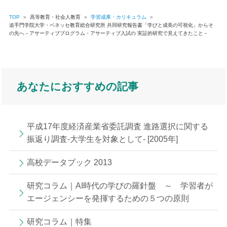
TOP
＞
高等教育・社会人教育
＞
学習成果・カリキュラム
＞
追手門学院大学・ベネッセ教育総合研究所 共同研究報告書「学びと成長の可視化」からそ
の先へ－アサーティブプログラム・アサーティブ入試の 実証的研究で見えてきたこと－
あなたにおすすめの記事
平成17年度経済産業省委託調査 進路選択に関する
振返り調査-大学生を対象として- [2005年]
高校データブック 2013
研究コラム｜AI時代の学びの羅針盤 ～ 学習者が
エージェンシーを発揮するための５つの原則
研究コラム｜特集