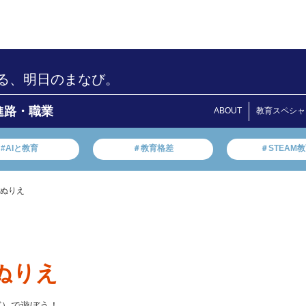
る、明日のまなび。
進路・職業
ABOUT
教育スペシャ
#AIと教育
＃教育格差
＃STEAM
・ぬりえ
ぬりえ
ど）で遊ぼう！