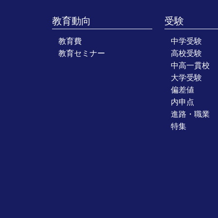
教育動向
受験
教育費
中学受験
教育セミナー
高校受験
中高一貫校
大学受験
偏差値
内申点
進路・職業
特集