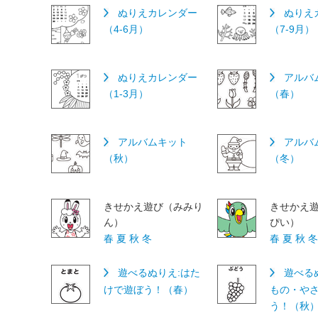
ぬりえカレンダー
ぬりえ
（4-6月）
（7-9月）
ぬりえカレンダー
アルバ
（1-3月）
（春）
アルバムキット
アルバ
（秋）
（冬）
きせかえ遊び（みみり
きせかえ
ん）
ぴい）
春
夏
秋
冬
春
夏
秋
遊べるぬりえ:はた
遊べる
けで遊ぼう！（春）
もの・や
う！（秋