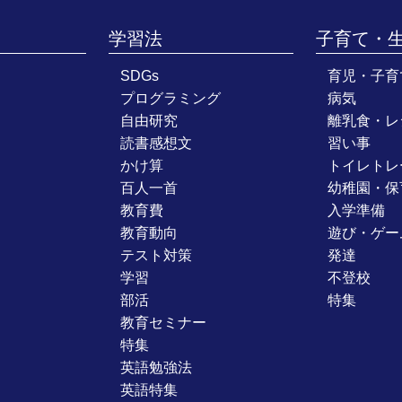
学習法
子育て・
SDGs
育児・子育
プログラミング
病気
自由研究
離乳食・レ
読書感想文
習い事
かけ算
トイレトレ
百人一首
幼稚園・保
教育費
入学準備
教育動向
遊び・ゲー
テスト対策
発達
学習
不登校
部活
特集
教育セミナー
特集
英語勉強法
英語特集