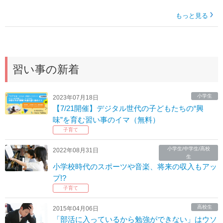
もっと見る
習い事の新着
小学生
2023年07月18日
【7/21開催】デジタル世代の子どもたちの“興
味”を育む習い事のイマ（無料）
子育て
小学生/中学生/高校
2022年08月31日
生
小学校時代のスポーツや音楽、将来の収入もアッ
プ!?
子育て
高校生
2015年04月06日
「部活に入っているから勉強ができない」はウソ