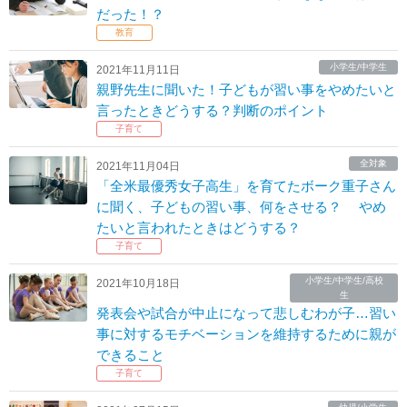
だった！？
教育
小学生/中学生
2021年11月11日
親野先生に聞いた！子どもが習い事をやめたいと
言ったときどうする？判断のポイント
子育て
全対象
2021年11月04日
「全米最優秀女子高生」を育てたボーク重子さん
に聞く、子どもの習い事、何をさせる？ やめ
たいと言われたときはどうする？
子育て
小学生/中学生/高校
2021年10月18日
生
発表会や試合が中止になって悲しむわが子…習い
事に対するモチベーションを維持するために親が
できること
子育て