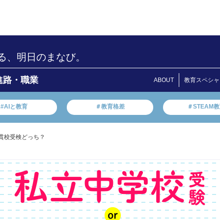
る、明日のまなび。
進路・職業
ABOUT
教育スペシャ
#AIと教育
＃教育格差
＃STEAM
一貫校受検どっち？