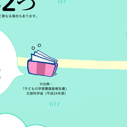
立
の
約