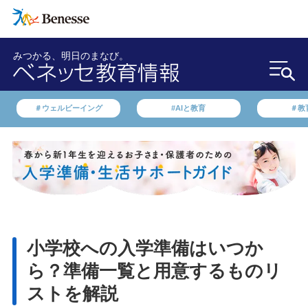
みつかる、明日のまなび。
＃ウェルビーイング
#AIと教育
＃教
小学校への入学準備はいつか
ら？準備一覧と用意するものリ
ストを解説