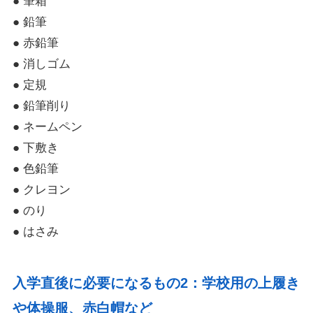
● 筆箱
● 鉛筆
● 赤鉛筆
● 消しゴム
● 定規
● 鉛筆削り
● ネームペン
● 下敷き
● 色鉛筆
● クレヨン
● のり
● はさみ
入学直後に必要になるもの2：学校用の上履き
や体操服、赤白帽など