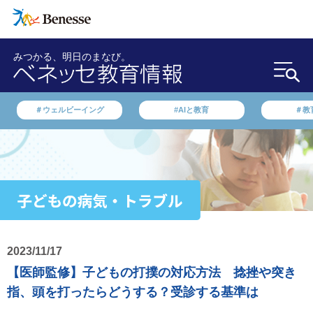
みつかる、明日のまなび。
＃ウェルビーイング
#AIと教育
＃教
2023/11/17
【医師監修】子どもの打撲の対応方法 捻挫や突き
指、頭を打ったらどうする？受診する基準は