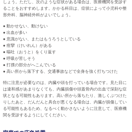
しょう。ただし、次のような症状がある場合は、医療機関を受診す
ることをおすすめします。かかる科目は、症状によって小児科や整
形外科、脳神経外科がよいでしょう。
● 動かせない、動けない
● 出血が多い
● 意識がない、またはもうろうとしている
● 痙攣（けいれん）がある
● 嘔吐（おうと）をくり返す
● 呼吸が苦しそう
● 打撲の部分がへこんでいる
● 高い所から落下する、交通事故などで全身を強く打ちつけた
特に注意が必要なのは、内臓や頭を打っている場合です。見た目に
は違和感があまりなくても、内臓損傷や頭蓋骨内の出血で深刻な症
状となる可能性もあります。高い所から落ちたり、激しくぶつけた
りしたあと、だんだんと具合が悪くなる場合は、内臓が損傷してい
る可能性もあるため、なるべく動かさないように注意して、医療機
関を受診するようにしてください。