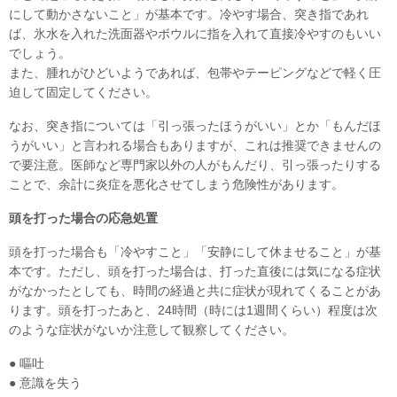
にして動かさないこと」が基本です。冷やす場合、突き指であれ
ば、氷水を入れた洗面器やボウルに指を入れて直接冷やすのもいい
でしょう。
また、腫れがひどいようであれば、包帯やテーピングなどで軽く圧
迫して固定してください。
なお、突き指については「引っ張ったほうがいい」とか「もんだほ
うがいい」と言われる場合もありますが、これは推奨できませんの
で要注意。医師など専門家以外の人がもんだり、引っ張ったりする
ことで、余計に炎症を悪化させてしまう危険性があります。
頭を打った場合の応急処置
頭を打った場合も「冷やすこと」「安静にして休ませること」が基
本です。ただし、頭を打った場合は、打った直後には気になる症状
がなかったとしても、時間の経過と共に症状が現れてくることがあ
ります。頭を打ったあと、24時間（時には1週間くらい）程度は次
のような症状がないか注意して観察してください。
● 嘔吐
● 意識を失う