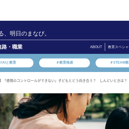
る、明日のまなび。
進路・職業
ABOUT
教育スペシャ
#AIと教育
＃教育格差
＃STEAM
】「感情のコントロールができない」子どもとどう向き合う？ しんどいときは？