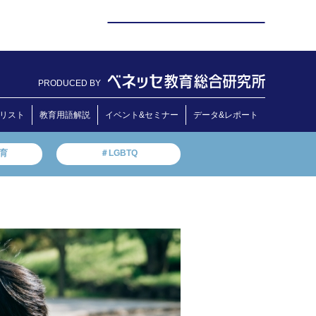
PRODUCED BY
リスト
教育用語解説
イベント&セミナー
データ&レポート
教育
＃LGBTQ