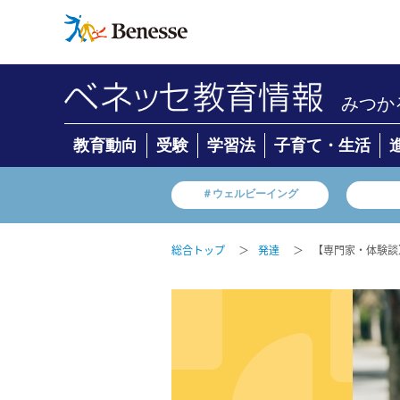
みつか
教育動向
受験
学習法
子育て・生活
＃ウェルビーイング
総合トップ
＞
発達
＞
【専門家・体験談