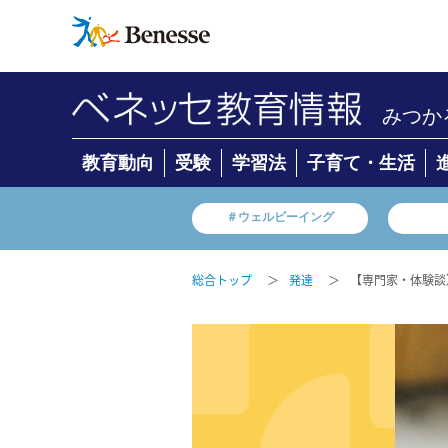
みつか
教育動向
受験
学習法
子育て・生活
＃ウェルビーイング
総合トップ
＞
発達
＞
【専門家・体験談