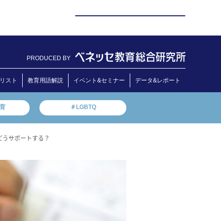
PRODUCED BY
リスト
教育用語解説
イベント&セミナー
データ&レポート
教育
＃LGBTQ
どうサポートする？