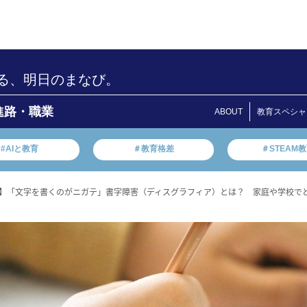
る、明日のまなび。
進路・職業
ABOUT
教育スペシャ
#AIと教育
＃教育格差
＃STEAM
】「文字を書くのがニガテ」書字障害（ディスグラフィア）とは？ 家庭や学校で