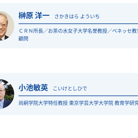
榊原 洋一
さかきはら よういち
ＣＲＮ所長／お茶の水女子大学名誉教授／ベネッセ教
顧問
小池敏英
こいけとしひで
尚絅学院大学特任教授 東京学芸大学大学院 教育学研