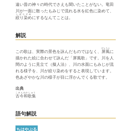
遠い昔の神々の時代でさえも聞いたことがない。竜田
川が一面に散ったもみじで流れる水を紅色に染めて、
しぼりぞめ
絞り染め
にするなんてことは。
解説
びょうぶ
この歌は、実際の景色を詠んだものではなく、
屏風
に
描かれた絵に合わせて詠んだ「屏風歌」です。川を人
間のように見立て（擬人法）、川の水面にもみじが流
れる様子を、川が絞り染めをすると表現しています。
色あざやかな川の様子が目に浮かんでくる歌です。
出典
こきんわかしゅう
古今和歌集
語句解説
ちはやぶる