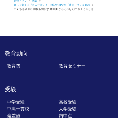
総合トップ
＞
教育
＞
楽しく覚える『百人一首』！ 暗記のコツや「決まり字」を解説
＞
017 ちはやぶる 神代も聞かず 竜田川 からくれなゐに 水くくるとは
教育動向
教育費
教育セミナー
受験
中学受験
高校受験
中高一貫校
大学受験
偏差値
内申点