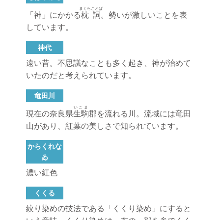
まくらことば
「神」にかかる
枕詞
。勢いが激しいことを表
しています。
神代
遠い昔。不思議なことも多く起き、神が治めて
いたのだと考えられています。
竜田川
いこま
現在の奈良県
生駒
郡を流れる川。流域には竜田
山があり、紅葉の美しさで知られています。
からくれな
ゐ
濃い紅色
くくる
絞り染めの技法である「くくり染め」にすると