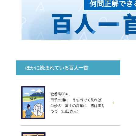
ほかに読まれている百人一首
歌番号004．
田子の浦に うち出でて見れば
白妙の 富士の高嶺に 雪は降り
つつ （山辺赤人）