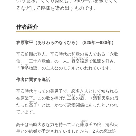
いう意味。くくり染めは、布の一部を糸でくく
るなどして模様を染め出すものです。
作者紹介
在原業平（ありわらのなりひら）（825年ー880年）
平安前期の歌人。平安時代の和歌の名人である「六歌
ようしたんれい
仙」「三十六歌仙」の一人。
容姿端麗
で風流を好み、
いせ
「
伊勢
物語」の主人公のモデルといわれています。
作者に関する逸話
平安時代きっての美男子で、恋多き人として知られる
にじょう
きさき
せいわ
在原業平。この歌を捧げた
二条
の
后
、〈
清和
天皇の后
たかいこ
だった
高子
〉とは、かつて恋愛関係にあったといわれ
ています。
ふじわら
高子は当時大きな力を持っていた
藤原
氏の娘。清和天
皇との結婚が予定されていましたから、2人の恋は許