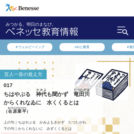
みつかる、明日のまなび。
＃ウェルビーイング
#AIと教育
＃教
百人一首の覚え方
017
かみよ
たつたがは
ちはやぶる
神代
も聞かず
竜田川
からくれなゐに
水くくるとは
ありわらのなりひら
（
在原業平
）
上の句｜ちはやぶる かみよもきかず たつたがわ
下の句｜からくれないに みずくくるとは