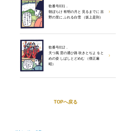
歌番号031．
朝ぼらけ 有明の月と 見るまでに 吉
野の里に ふれる白雪 （坂上是則）
歌番号012．
天つ風 雲の通ひ路 吹きとぢよ をと
めの姿 しばしとどめむ （僧正遍
昭）
TOPへ戻る