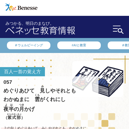
みつかる、明日のまなび。
＃ウェルビーイング
#AIと教育
＃教
百人一首の覚え方
057
み
めぐりあひて
見
しやそれとも
くも
わかぬまに
雲
がくれにし
よは
つき
夜半
の
月
かげ
むらさきしきぶ
（
紫式部
）
上の句｜めぐりあいて みしやそれとも わかぬまに