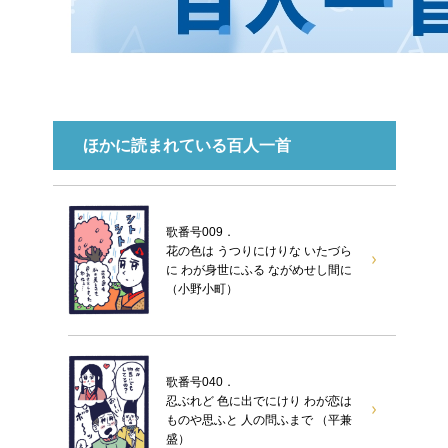
ほかに読まれている百人一首
歌番号009．
花の色は うつりにけりな いたづら
に わが身世にふる ながめせし間に
（小野小町）
歌番号040．
忍ぶれど 色に出でにけり わが恋は
ものや思ふと 人の問ふまで （平兼
盛）