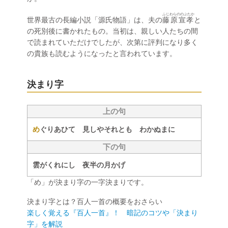
ふじわらののぶたか
世界最古の長編小説「源氏物語」は、夫の
藤原宣孝
と
の死別後に書かれたもの。当初は、親しい人たちの間
で読まれていただけでしたが、次第に評判になり多く
の貴族も読むようになったと言われています。
決まり字
上の句
め
ぐりあひて 見しやそれとも わかぬまに
下の句
雲がくれにし 夜半の月かげ
「め」が決まり字の一字決まりです。
決まり字とは？百人一首の概要をおさらい
楽しく覚える『百人一首』！ 暗記のコツや「決まり
字」を解説