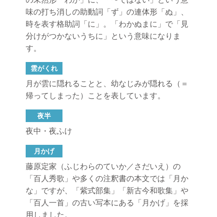
味の打ち消しの助動詞「ず」の連体形「ぬ」、
時を表す格助詞「に」。「わかぬまに」で「見
分けがつかないうちに」という意味になりま
す。
雲がくれ
月が雲に隠れることと、幼なじみが隠れる（＝
帰ってしまった）ことを表しています。
夜半
夜中・夜ふけ
月かげ
藤原定家（ふじわらのていか／さだいえ）の
「百人秀歌」や多くの注釈書の本文では「月か
な」ですが、「紫式部集」「新古今和歌集」や
「百人一首」の古い写本にある「月かげ」を採
用しました。