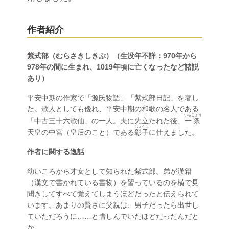
作者紹介
紫式部（むらさきしきぶ）（生没年不詳：970年から
978年の間に生まれ、1019年頃に亡くなったなど諸説
あり）
平安中期の作家で「源氏物語」「紫式部日記」を著し
た。歌人としても優れ、平安中期の和歌の名人である
いちじょう
「中古三十六歌仙」の一人。夫に先立たれた後、
一条
しょうし
天皇の中宮（皇后のこと）である
彰子
に仕えました。
作者に関する逸話
幼いころから才女として知られた紫式部。弟が漢籍
（漢文で書かれている書物）を習っているのを横で見
聞きしてすべて覚えてしまうほどだったと伝えられて
います。あまりの賢さに父親は、男子だったら出世し
ていただろうに……と惜しんでいたほどだったんだと
か。