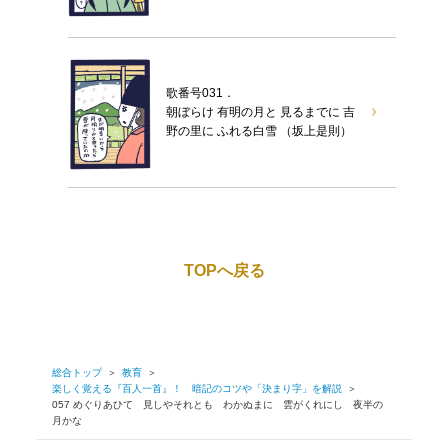
歌番号031．
朝ぼらけ 有明の月と 見るまでに 吉
野の里に ふれる白雪 （坂上是則）
TOPへ戻る
総合トップ
＞
教育
＞
楽しく覚える『百人一首』！ 暗記のコツや「決まり字」を解説
＞
057 めぐりあひて 見しやそれとも わかぬまに 雲がくれにし 夜半の
月かな