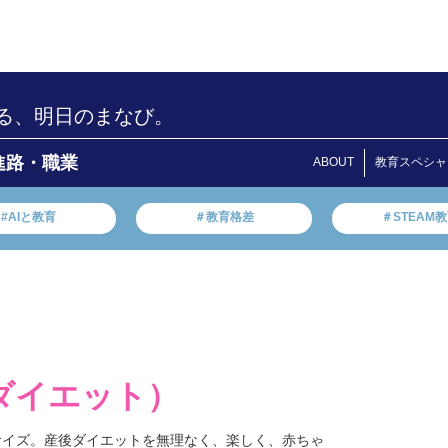
る、明日のまなび。
進路・職業
ABOUT
教育スペシャ
#AIと教育
＃教育格差
＃STEAM
ダイエット）
サイズ。産後ダイエットを無理なく、楽しく、赤ちゃ