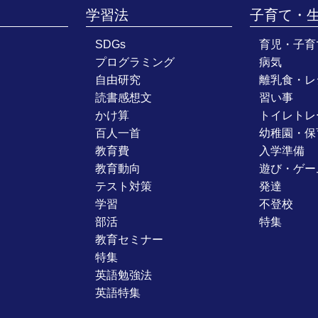
学習法
子育て・
SDGs
育児・子育
プログラミング
病気
自由研究
離乳食・レ
読書感想文
習い事
かけ算
トイレトレ
百人一首
幼稚園・保
教育費
入学準備
教育動向
遊び・ゲー
テスト対策
発達
学習
不登校
部活
特集
教育セミナー
特集
英語勉強法
英語特集