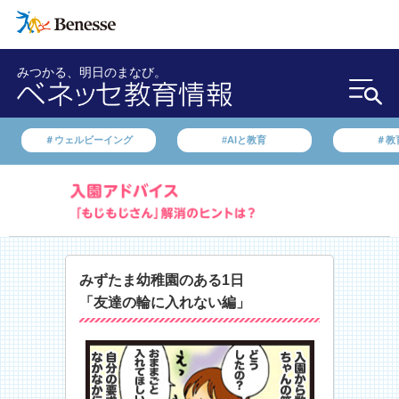
みつかる、明日のまなび。
＃ウェルビーイング
#AIと教育
＃教
みずたま幼稚園のある1日
「友達の輪に入れない編」