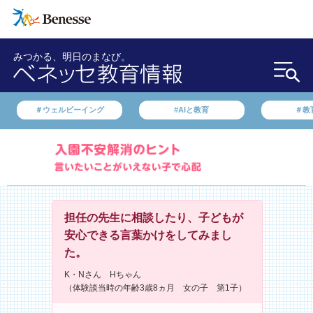
みつかる、明日のまなび。
＃ウェルビーイング
#AIと教育
＃教
担任の先生に相談したり、子どもが
安心できる言葉かけをしてみまし
た。
K・Nさん Hちゃん
（体験談当時の年齢3歳8ヵ月 女の子 第1子）