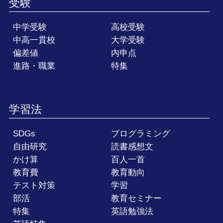
受験
中学受験
高校受験
中高一貫校
大学受験
偏差値
内申点
進路・職業
特集
学習法
SDGs
プログラミング
自由研究
読書感想文
かけ算
百人一首
教育費
教育動向
テスト対策
学習
部活
教育セミナー
特集
英語勉強法