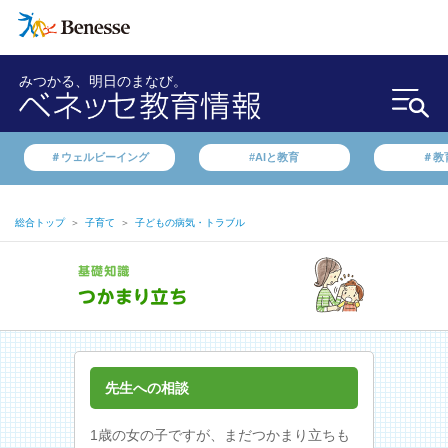
みつかる、明日のまなび。
＃ウェルビーイング
#AIと教育
＃教
総合トップ
＞
子育て
＞
子どもの病気・トラブル
先生への相談
1歳の女の子ですが、まだつかまり立ちも