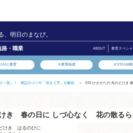
る、明日のまなび。
進路・職業
ABOUT
教育スペシャ
#AIと教育
＃教育格差
＃STEAM
人一首』！ 暗記のコツや「決まり字」を解説
＞
033 ひさかたの 光のどけき
けき 春の日に
しづ心なく 花の散る
どけき はるのひに