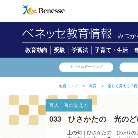
みつか
教育動向
受験
学習法
子育て・生活
＃ウェルビーイング
総合トップ
＞
教育
＞
楽しく覚える『百
百人一首の覚え方
033
ひさかたの 光のど
上の句｜ひさかたの ひかりの