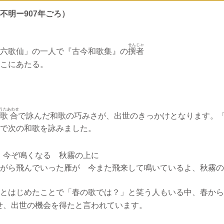
不明ー907年ごろ）
せんじゃ
六歌仙」の一人で『古今和歌集』の
撰者
こにあたる。
うたあわせ
歌合
で詠んだ和歌の巧みさが、出世のきっかけとなります。
で次の和歌を詠みました。
 今ぞ鳴くなる 秋霧の上に
がら飛んでいった雁が 今また飛来して鳴いているよ、秋霧の
とはじめたことで「春の歌では？」と笑う人もいる中、春から
せ、出世の機会を得たと言われています。