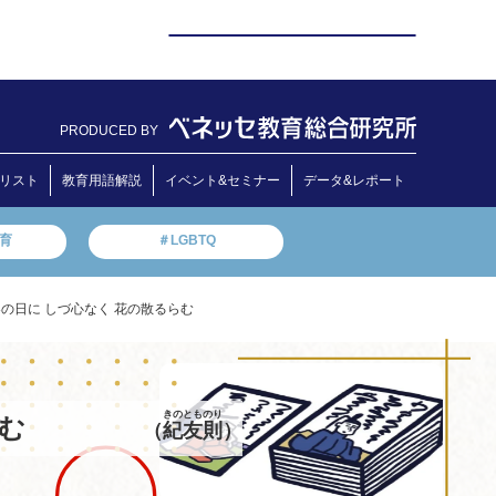
PRODUCED BY
リスト
教育用語解説
イベント&セミナー
データ&レポート
教育
＃LGBTQ
 春の日に しづ心なく 花の散るらむ
きのとものり
らむ
（
紀友則
）