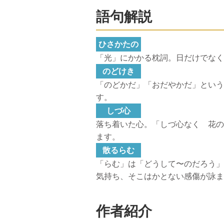
語句解説
ひさかたの
「光」にかかる枕詞。日だけでなく
のどけき
「のどかだ」「おだやかだ」という
す。
しづ心
落ち着いた心。「しづ心なく 花の
ます。
散るらむ
「らむ」は「どうして〜のだろう」
気持ち、そこはかとない感傷が詠ま
作者紹介