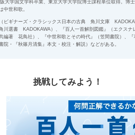
。大阪大学国文学科卒業、東京大学大学院博士課程単位取得。博
は中世和歌。
（ビギナーズ・クラシックス日本の古典 角川文庫 KADOKA
角川選書 KADOKAWA）、『百人一首解剖図鑑』（エクスナ
共編著 花鳥社）、『中世和歌とその時代』（笠間書院）、『
書院・『秋篠月清集』本文・校注・解説）などがある。
挑戦してみよう！