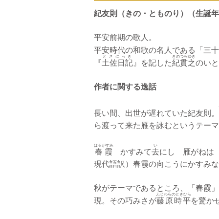
紀友則（きの・とものり）（生誕年
平安前期の歌人。
平安時代の和歌の名人である「三十
とさにっき
きのつらゆき
『
土佐日記
』を記した
紀貫之
のいと
作者に関する逸話
長い間、出世が遅れていた紀友則。
ら渡って来た雁を詠むというテーマ
はるがすみ
い
春霞
かすみて
去
にし 雁がねは
現代語訳）春霞の向こうにかすみな
秋がテーマであるところ、「春霞」
ふじわらのときひら
現。その巧みさが
藤原時平
を驚か