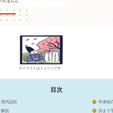
のちるらん
※イラストはイメージです
目次
現代語訳
作者紹
解説
決まり