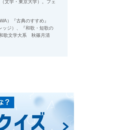
士（文学・東京大学）。フェ
WA）『古典のすすめ』
レッジ）、『和歌・短歌の
和歌文学大系 秋篠月清