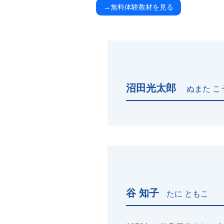
→無料体験教材を見る
沼田光太郎
ぬまた こ
谷 知子
たに ともこ