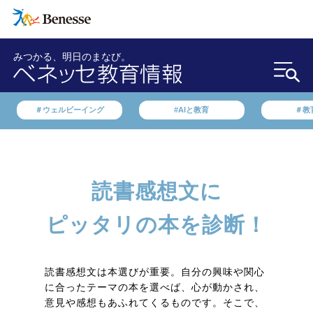
みつかる、明日のまなび。
＃ウェルビーイング
#AIと教育
＃教
読書感想文に
ピッタリの本を診断！
読書感想文は本選びが重要。自分の興味や関心
に合ったテーマの本を選べば、心が動かされ、
意見や感想もあふれてくるものです。そこで、