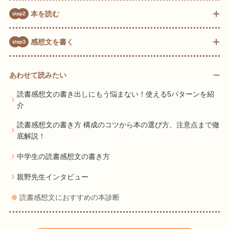
小学生・中学生の読書感想文におすすめの本は？
本を読む
読書感想文、本の読み方
感想文を書く
書き始める前が大事!! 親子で話しをしよう
読書感想文が簡単に書けるテンプレート
構想メモを取ろう
あわせて読みたい
原稿用紙に書く
読書感想文の書き出しにもう悩まない！使える5パターンを紹
よい読書感想文を読もう
ワンランク上の感想文にするには
介
どうしても書けない人のための裏ワザテクニック
読書感想文の書き方 構成のコツから本の選び方、注意点まで徹
底解説！
読書感想文の題名の書き方
中学生の読書感想文の書き方
読書感想文の書き出しのポイント
親野先生インタビュー
読書感想文におすすめの本診断