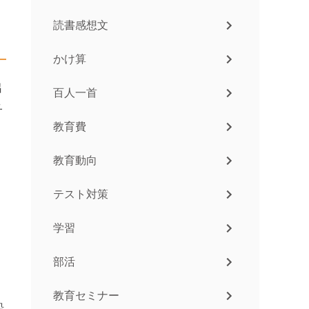
読書感想文
かけ算
出
百人一首
子
教育費
教育動向
テスト対策
、
学習
部活
教育セミナー
船