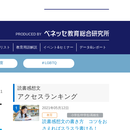
PRODUCED BY
リスト
教育用語解説
イベント&セミナー
データ&レポート
教育
＃LGBTQ
読書感想文
31
アクセスランキング
ー
2021年05月12日
教育
小学生/中学生/高校生
読書感想文の書き方 コツをお
さえればスラスラ書ける！