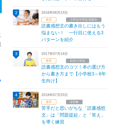
2016年08月23日
教育
小学生/中学生/高校生
読書感想文の書き出しにはもう
悩まない！ 一行目に使える3
に
パターンを紹介
思
2017年07月14日
教育
幼児/小学生
読書感想文のコツ！本の選び方
から書き方まで【小学校3～6年
る
生向け】
2018年07月25日
教育
全対象
苦手だと思いがちな「読書感想
文」は「問題提起」と「答え」
を導く練習