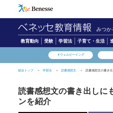
みつか
教育動向
受験
学習法
子育て・生活
＃ウェルビーイング
総合トップ
＞
学習法
＞
読書感想文
＞
読書感想文の書き出
読書感想文の書き出しに
ンを紹介