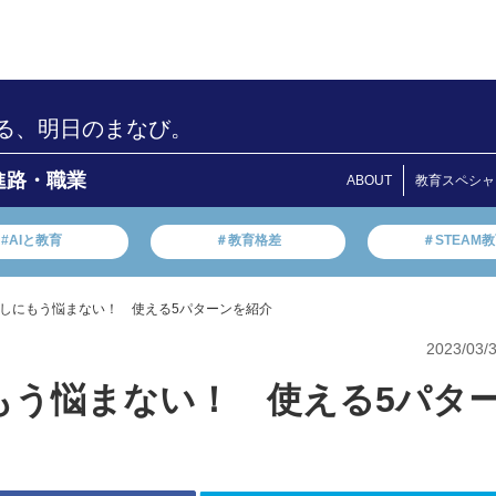
る、明日のまなび。
進路・職業
ABOUT
教育スペシャ
#AIと教育
＃教育格差
＃STEAM
しにもう悩まない！ 使える5パターンを紹介
2023/03/
もう悩まない！ 使える5パタ