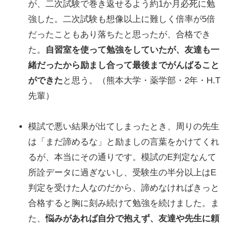
が、二次試験で巻き返せるよう約1か月必死に勉
強した。二次試験も想像以上に難しく倍率が5倍
だったこともあり落ちたと思ったが、合格でき
た。
自習室を使って勉強をしていたが、友達も一
緒だったから励まし合って最後までがんばること
ができた
と思う。（熊本大学・薬学部・2年・H.T
先輩）
模試で悪い結果が出てしまったとき、周りの先生
は「まだ諦めるな」と励ましの言葉をかけてくれ
るが、本当にその通りです。模試のE判定なんて
所詮データに過ぎないし、受験生の半分以上はE
判定を受けた人なのだから、諦めなければきっと
合格すると胸に刻み続けて勉強を続けました。ま
た、
悩みがあれば自分で抱えず、友達や先生に頼