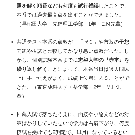
題を解く順番なども何度も試行錯誤
したことで、
本番では過去最高点を出すことができました。
（早稲田大学・先進理工学部・1年・E.M先輩）
共通テスト本番の点数が、「ゼミ」や市販の予想
問題や模試と比較してかなり悪い点数だった。し
かし、個別試験本番までに
志望大学の『赤本』を
繰り返し解く
ことによって、本番当日は過去問以
上に手ごたえがよく、成績上位者に入ることがで
きた。（東京薬科大学・薬学部・2年・M.H先
輩）
推薦入試で落ちたうえに、面接や小論文などの対
策ばかりしていたせいで学力は右肩下がり、何度
模試を受けてもE判定で、11月になっているとい