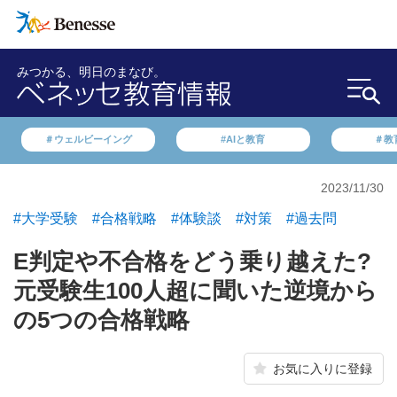
みつかる、明日のまなび。
＃ウェルビーイング
#AIと教育
＃教
2023/11/30
#大学受験
#合格戦略
#体験談
#対策
#過去問
E判定や不合格をどう乗り越えた?
元受験生100人超に聞いた逆境から
の5つの合格戦略
お気に入りに登録