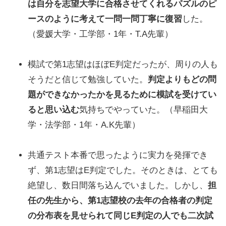
は自分を志望大学に合格させてくれるパズルのピ
ースのように考えて一問一問丁寧に復習
した。
（愛媛大学・工学部・1年・T.A先輩）
模試で第1志望はほぼE判定だったが、周りの人も
そうだと信じて勉強していた。
判定よりもどの問
題ができなかったかを見るために模試を受けてい
ると思い込む
気持ちでやっていた。（早稲田大
学・法学部・1年・A.K先輩）
共通テスト本番で思ったように実力を発揮でき
ず、第1志望はE判定でした。そのときは、とても
絶望し、数日間落ち込んでいました。しかし、
担
任の先生から、第1志望校の去年の合格者の判定
の分布表を見せられて同じE判定の人でも二次試