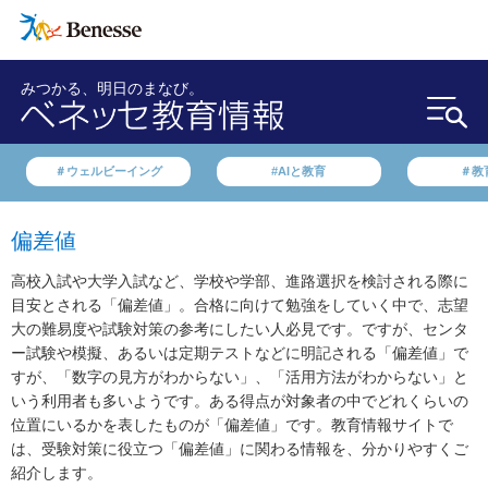
みつかる、明日のまなび。
＃ウェルビーイング
#AIと教育
＃教
偏差値
高校入試や大学入試など、学校や学部、進路選択を検討される際に
目安とされる「偏差値」。合格に向けて勉強をしていく中で、志望
大の難易度や試験対策の参考にしたい人必見です。ですが、センタ
ー試験や模擬、あるいは定期テストなどに明記される「偏差値」で
すが、「数字の見方がわからない」、「活用方法がわからない」と
いう利用者も多いようです。ある得点が対象者の中でどれくらいの
位置にいるかを表したものが「偏差値」です。教育情報サイトで
は、受験対策に役立つ「偏差値」に関わる情報を、分かりやすくご
紹介します。