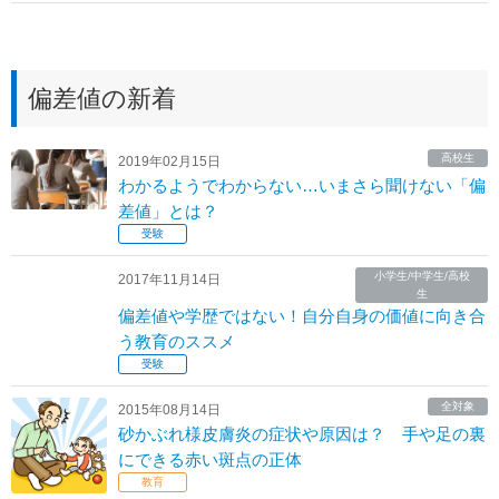
偏差値の新着
高校生
2019年02月15日
わかるようでわからない…いまさら聞けない「偏
差値」とは？
受験
小学生/中学生/高校
2017年11月14日
生
偏差値や学歴ではない！自分自身の価値に向き合
う教育のススメ
受験
全対象
2015年08月14日
砂かぶれ様皮膚炎の症状や原因は？ 手や足の裏
にできる赤い斑点の正体
教育