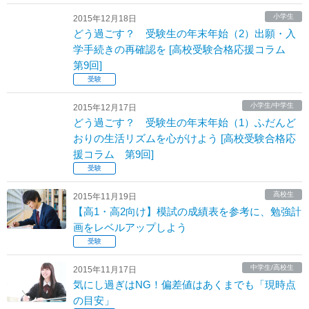
小学生
2015年12月18日
どう過ごす？ 受験生の年末年始（2）出願・入
学手続きの再確認を [高校受験合格応援コラム
第9回]
受験
小学生/中学生
2015年12月17日
どう過ごす？ 受験生の年末年始（1）ふだんど
おりの生活リズムを心がけよう [高校受験合格応
援コラム 第9回]
受験
高校生
2015年11月19日
【高1・高2向け】模試の成績表を参考に、勉強計
画をレベルアップしよう
受験
中学生/高校生
2015年11月17日
気にし過ぎはNG！偏差値はあくまでも「現時点
の目安」