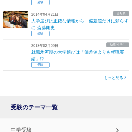
受験
全対象
2014年04月21日
大学選びは正確な情報から 偏差値だけに頼らず
に‐斎藤剛史‐
受験
幼児/小学生
2013年02月09日
就職氷河期の大学選びは「偏差値よりも就職実
績」!?
受験
もっと見る
受験のテーマ一覧
中学受験