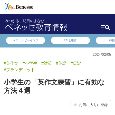
みつかる、明日のまなび。
＃ウェルビーイング
#AIと教育
＃教
2024/02/05
#英作文
#小学生
#対策
#英語
#日記
#プランディット
小学生の「英作文練習」に有効な
方法４選
お気に入りに登録