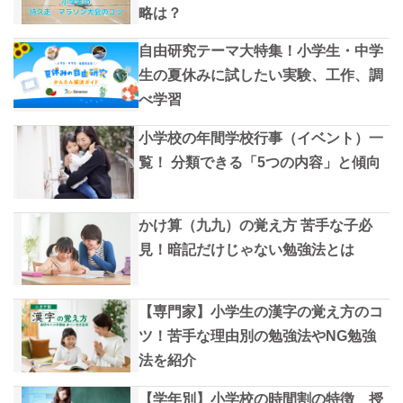
略は？
自由研究テーマ大特集！小学生・中学
生の夏休みに試したい実験、工作、調
べ学習
小学校の年間学校行事（イベント）一
覧！ 分類できる「5つの内容」と傾向
かけ算（九九）の覚え方 苦手な子必
見！暗記だけじゃない勉強法とは
【専門家】小学生の漢字の覚え方のコ
ツ！苦手な理由別の勉強法やNG勉強
法を紹介
【学年別】小学校の時間割の特徴 授