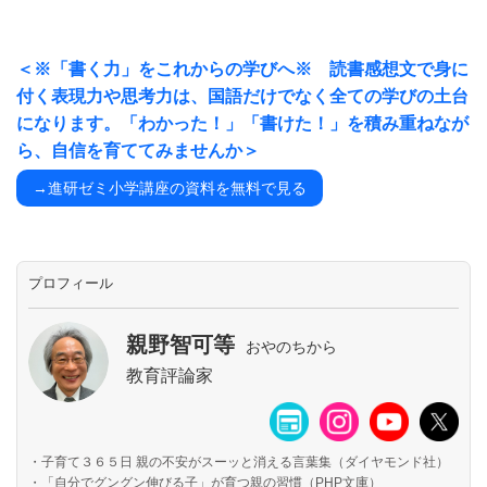
＜※「書く力」をこれからの学びへ※ 読書感想文で身に
付く表現力や思考力は、国語だけでなく全ての学びの土台
になります。「わかった！」「書けた！」を積み重ねなが
ら、自信を育ててみませんか＞
→進研ゼミ小学講座の資料を無料で見る
プロフィール
親野智可等
おやのちから
教育評論家
・子育て３６５日 親の不安がスーッと消える言葉集（ダイヤモンド社）
・「自分でグングン伸びる子」が育つ親の習慣（PHP文庫）