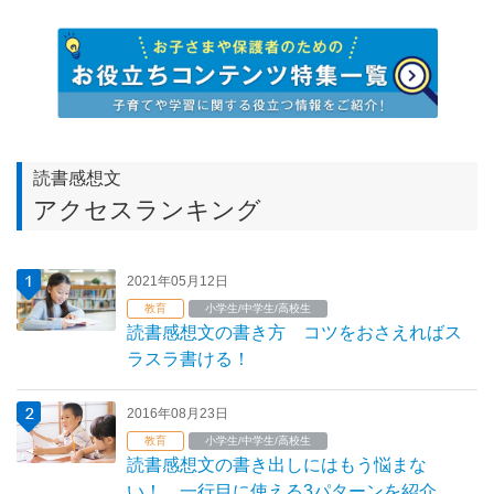
読書感想文
アクセスランキング
2021年05月12日
教育
小学生/中学生/高校生
読書感想文の書き方 コツをおさえればス
ラスラ書ける！
2016年08月23日
教育
小学生/中学生/高校生
読書感想文の書き出しにはもう悩まな
い！ 一行目に使える3パターンを紹介