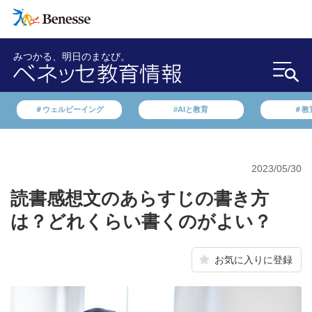
みつかる、明日のまなび。
＃ウェルビーイング
#AIと教育
＃教
2023/05/30
読書感想文のあらすじの書き方
は？どれくらい書くのがよい？
お気に入りに登録