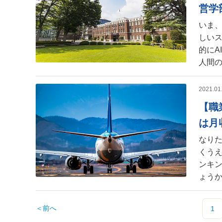
営学
いま、
しい
的にA
人間
2021.01
【職
は月
なり
くう
ンキ
ょう
＜
前へ
1