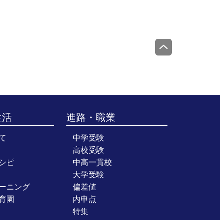
生活
進路・職業
て
中学受験
高校受験
シピ
中高一貫校
大学受験
ーニング
偏差値
育園
内申点
特集