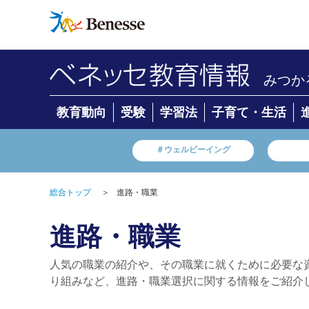
みつか
教育動向
受験
学習法
子育て・生活
＃ウェルビーイング
総合トップ
＞
進路・職業
進路・職業
人気の職業の紹介や、その職業に就くために必要な
り組みなど、進路・職業選択に関する情報をご紹介