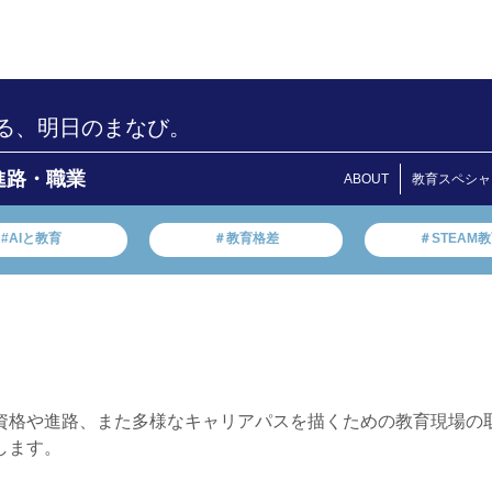
る、明日のまなび。
進路・職業
ABOUT
教育スペシャ
#AIと教育
＃教育格差
＃STEAM
資格や進路、また多様なキャリアパスを描くための教育現場の
します。