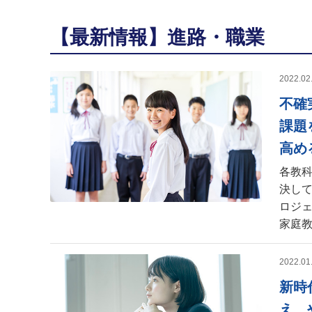
【最新情報】進路・職業
2022.02
不確
課題
高め
各教
決し
ロジ
家庭
2022.01
新時
え、