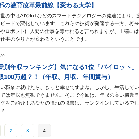
部の教育改革最前線【変わる大学】
世の中はAIやIoTなどのスマートテクノロジーの発達により、
スピードで変化しています。これらの技術が発達する一方、将
Iやロボットに人間の仕事を奪われると言われますが、正確には
の仕事のやり方が変わるということです。
.30
業別年収ランキング】気になる1位「パイロット」
収100万超？！（年収、月収、年間賞与）
たい職業に就けたら、きっと幸せですよね。しかし、生活して
えでは年収も無視できません。そこで今回は、年収の高い職業
ングをご紹介！あなたの憧れの職業は、ランクインしているで
か？
2
3
4