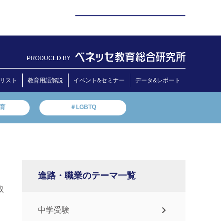
PRODUCED BY
リスト
教育用語解説
イベント&セミナー
データ&レポート
教育
＃LGBTQ
進路・職業のテーマ一覧
取
中学受験