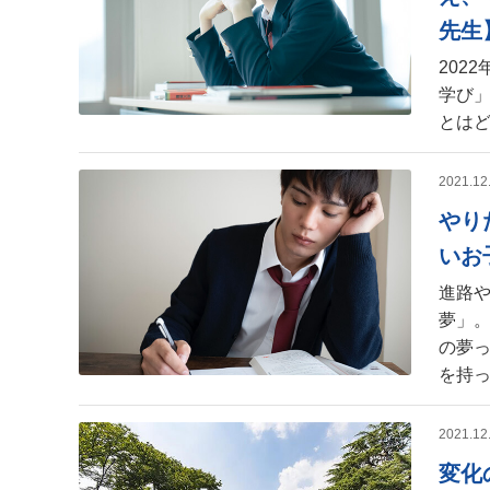
先生
202
学び
とは
2021.12
やり
いお
進路
夢」
の夢
を持
2021.12
変化