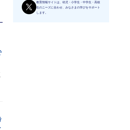
教育情報サイトは、幼児・小学生・中学生・高校
生のニーズに合わせ、みなさまの学びをサポート
します。
、
で
解
プ
、
考
之