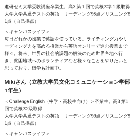
進研ゼミ大学受験講座卒業生。高3 第１回で英検®準１級取得
大学入学共通テストの英語 リーディング95点／リスニング8
1点（自己採点）
＜キャンパスライフ＞
毎日どれかの授業で英語を使っている。ライティング力やリ
ーディング力を高める授業から英語オンリーで進む授業まで
様々。将来、世界の社会的課題の解決のため世界各地へ行
き、貧困地域へのボランティアなど様々なことをやりたいと
思っており、留学も計画中。
Mikiさん（立教大学異文化コミュニケーション学部
1年生）
＜Challenge English（中学・高校生向け）＞卒業生。高3 第1
回で英検®2級取得
大学入学共通テストの英語 リーディング98点／リスニング9
1点（自己採点）
＜キャンパスライフ＞