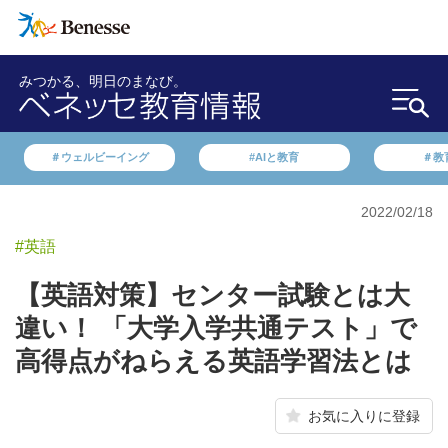
みつかる、明日のまなび。
＃ウェルビーイング
#AIと教育
＃教
2022/02/18
#英語
【英語対策】センター試験とは大
違い！ 「大学入学共通テスト」で
高得点がねらえる英語学習法とは
お気に入りに登録