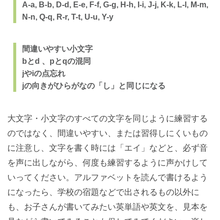
A-a, B-b, D-d, E-e, F-f, G-g, H-h, I-i, J-j, K-k, L-l, M-m,
N-n, Q-q, R-r, T-t, U-u, Y-y
間違いやすい小文字
bとd 、pとqの混同
jやiの点忘れ
jの向きがひらがなの「し」と同じになる
大文字・小文字のすべての文字を同じように練習する
のではなく、間違いやすい、または習得しにくいもの
に注意し、文字を書く時には「エイ」などと、必ず音
を声に出しながら、何度も練習するように声かけして
いってください。アルファベットを読んで書けるよう
になったら、学校の宿題などで出されるもの以外に
も、お子さんが書いてみたい英単語や英文を、見本を