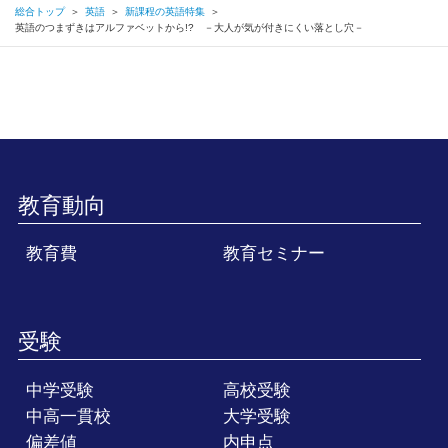
総合トップ
＞
英語
＞
新課程の英語特集
＞
英語のつまずきはアルファベットから!? －大人が気が付きにくい落とし穴－
教育動向
教育費
教育セミナー
受験
中学受験
高校受験
中高一貫校
大学受験
偏差値
内申点