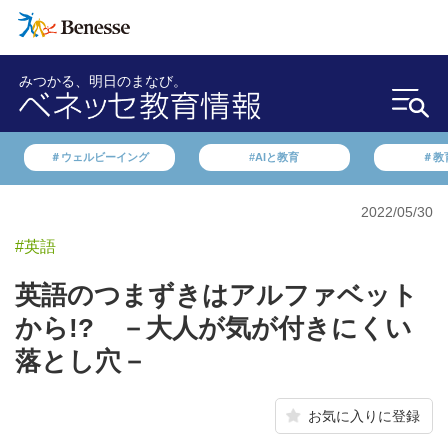
みつかる、明日のまなび。
＃ウェルビーイング
#AIと教育
＃教
2022/05/30
#英語
英語のつまずきはアルファベット
から!? －大人が気が付きにくい
落とし穴－
お気に入りに登録