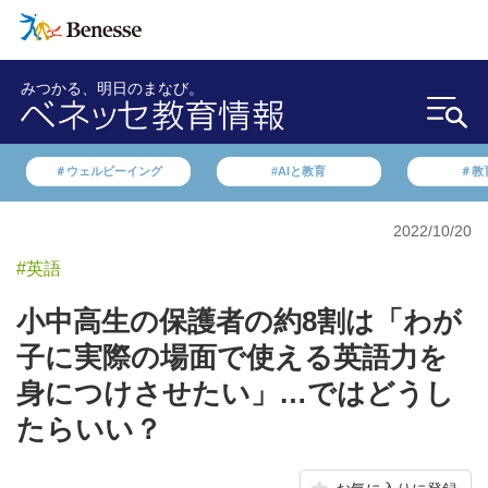
みつかる、明日のまなび。
＃ウェルビーイング
#AIと教育
＃教
2022/10/20
#英語
小中高生の保護者の約8割は「わが
子に実際の場面で使える英語力を
身につけさせたい」…ではどうし
たらいい？