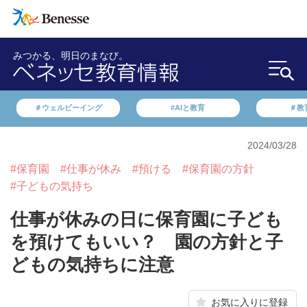
みつかる、明日のまなび。
＃ウェルビーイング
#AIと教育
＃教
2024/03/28
#保育園
#仕事が休み
#預ける
#保育園の方針
#子どもの気持ち
仕事が休みの日に保育園に子ども
を預けてもいい？ 園の方針と子
どもの気持ちに注意
お気に入りに登録