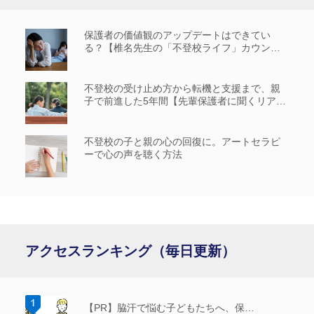
保護者の価値観のアップデートはできてい
る？【椎名先生の「不登校ライフ」カウンセ
リングルーム #14】
不登校の受け止め方から転機と支援まで、親
子で前進した5年間【先輩保護者に聞くリアル
な歩み_前編】
不登校の子と親の心の回復に。アートセラピ
ーで心の声を聴く方法
アクセスランキング（毎日更新）
【PR】脇汗で悩む子どもたちへ、保…