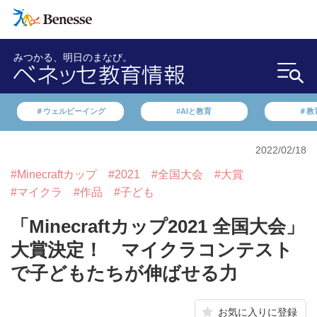
みつかる、明日のまなび。
＃ウェルビーイング
#AIと教育
＃教
2022/02/18
#Minecraftカップ
#2021
#全国大会
#大賞
#マイクラ
#作品
#子ども
「Minecraftカップ2021 全国大会」
大賞決定！ マイクラコンテスト
で子どもたちが伸ばせる力
お気に入りに登録