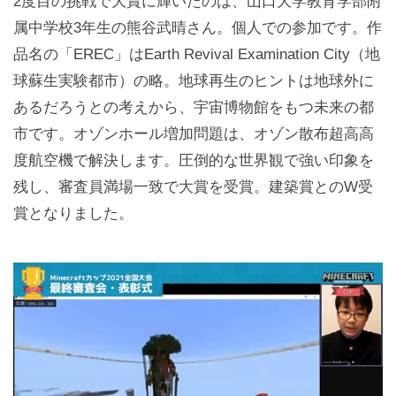
2度目の挑戦で大賞に輝いたのは、山口大学教育学部附
属中学校3年生の熊谷武晴さん。個人での参加です。作
品名の「EREC」はEarth Revival Examination City（地
球蘇生実験都市）の略。地球再生のヒントは地球外に
あるだろうとの考えから、宇宙博物館をもつ未来の都
市です。オゾンホール増加問題は、オゾン散布超高高
度航空機で解決します。圧倒的な世界観で強い印象を
残し、審査員満場一致で大賞を受賞。建築賞とのW受
賞となりました。