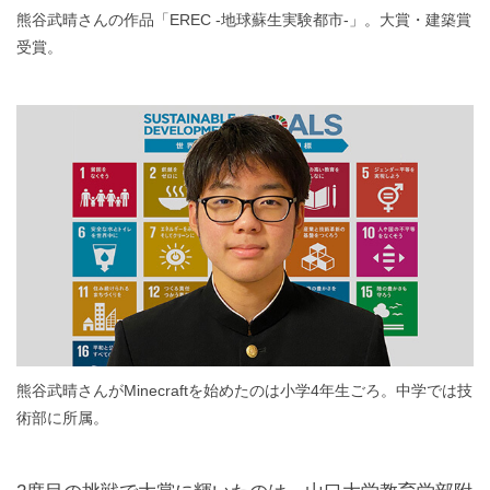
熊谷武晴さんの作品「EREC -地球蘇生実験都市-」。大賞・建築賞
受賞。
熊谷武晴さんがMinecraftを始めたのは小学4年生ごろ。中学では技
術部に所属。