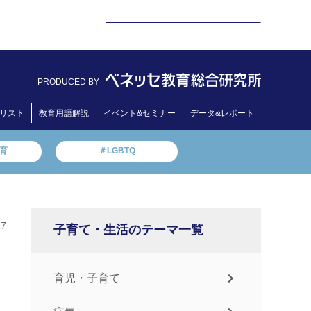
PRODUCED BY
リスト
教育用語解説
イベント&セミナー
データ&レポート
教育
＃LGBTQ
17
子育て・生活のテーマ一覧
育児・子育て