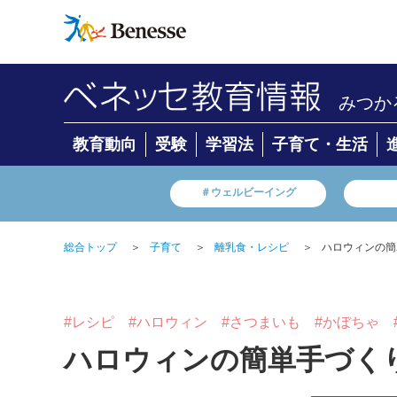
みつか
教育動向
受験
学習法
子育て・生活
＃ウェルビーイング
総合トップ
＞
子育て
＞
離乳食・レシピ
＞
ハロウィンの簡
#レシピ
#ハロウィン
#さつまいも
#かぼちゃ
ハロウィンの簡単手づく