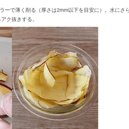
ーラーで薄く削る（厚さは2mm以下を目安に）。水にさ
らアク抜きする。