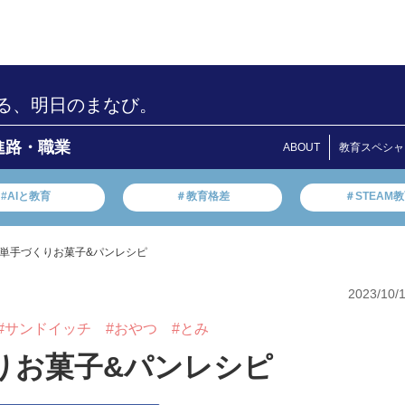
る、明日のまなび。
進路・職業
ABOUT
教育スペシャ
#AIと教育
＃教育格差
＃STEAM
単手づくりお菓子&パンレシピ
2023/10/
#サンドイッチ
#おやつ
#とみ
りお菓子&パンレシピ