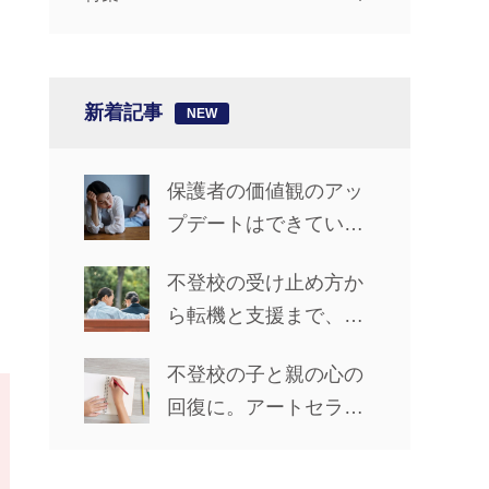
新着記事
保護者の価値観のアッ
プデートはできてい
る？【椎名先生の「不
不登校の受け止め方か
登校ライフ」カウンセ
ら転機と支援まで、親
リングルーム #14】
子で前進した5年間【先
不登校の子と親の心の
輩保護者に聞くリアル
回復に。アートセラピ
な歩み_前編】
ーで心の声を聴く方法