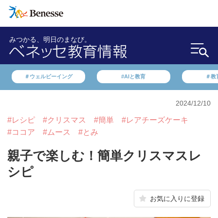
みつかる、明日のまなび。
＃ウェルビーイング
#AIと教育
＃教
2024/12/10
#レシピ
#クリスマス
#簡単
#レアチーズケーキ
#ココア
#ムース
#とみ
親子で楽しむ！簡単クリスマスレ
シピ
お気に入りに登録