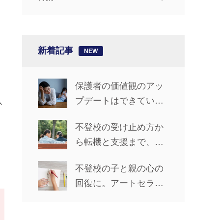
新着記事
保護者の価値観のアッ
プデートはできてい
か
る？【椎名先生の「不
り
不登校の受け止め方か
登校ライフ」カウンセ
く
ら転機と支援まで、親
リングルーム #14】
子で前進した5年間【先
不登校の子と親の心の
輩保護者に聞くリアル
回復に。アートセラピ
な歩み_前編】
ーで心の声を聴く方法