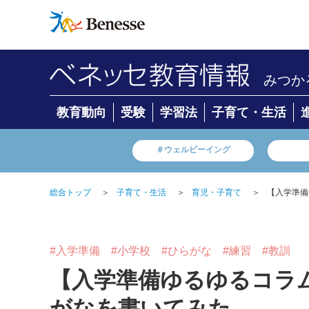
みつか
教育動向
受験
学習法
子育て・生活
＃ウェルビーイング
総合トップ
＞
子育て・生活
＞
育児・子育て
＞
【入学準備
#入学準備
#小学校
#ひらがな
#練習
#教訓
【入学準備ゆるゆるコラ
がなを書いてみた