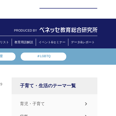
PRODUCED BY
リスト
教育用語解説
イベント&セミナー
データ&レポート
教育
＃LGBTQ
29
子育て・生活のテーマ一覧
育児・子育て