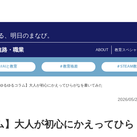
る、明日のまなび。
進路・職業
ABOUT
教育スペシャ
#AIと教育
＃教育格差
＃STEAM
ゆるゆるコラム】大人が初心にかえってひらがなを書いてみた
2026/05/
ム】大人が初心にかえってひら