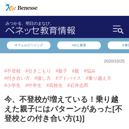
みつかる、明日のまなび。
＃ウェルビーイング
#AIと教育
＃教
2020/10/25
#不登校
#引きこもり
#親子
#親
#悩み
#付き合い方
#接し方
#アドバイス
#乗り越え方
#小学生
#中学生
#高校生
#石井志昂
今、不登校が増えている！乗り越
えた親子にはパターンがあった[不
登校との付き合い方(1)]