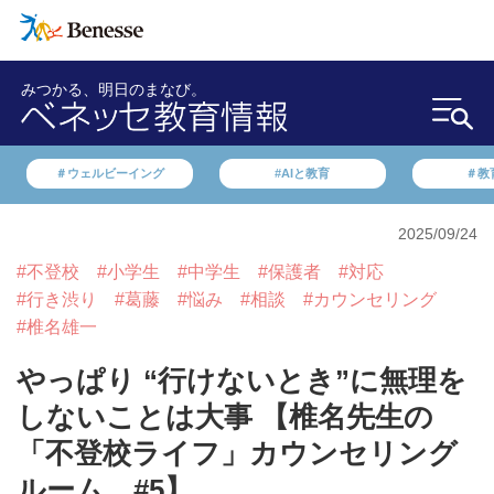
みつかる、明日のまなび。
＃ウェルビーイング
#AIと教育
＃教
2025/09/24
#不登校
#小学生
#中学生
#保護者
#対応
#行き渋り
#葛藤
#悩み
#相談
#カウンセリング
#椎名雄一
やっぱり “行けないとき”に無理を
しないことは大事 【椎名先生の
「不登校ライフ」カウンセリング
ルーム #5】