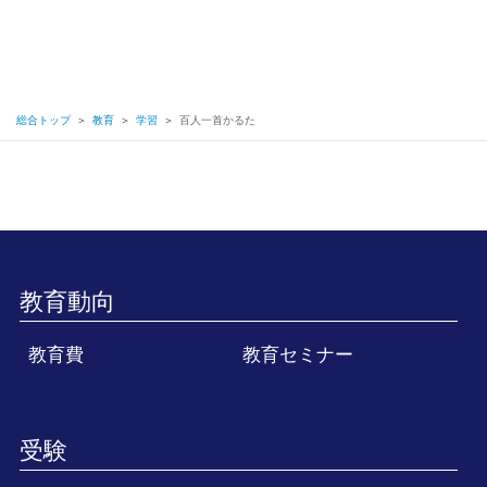
総合トップ
＞
教育
＞
学習
＞
百人一首かるた
教育動向
教育費
教育セミナー
受験