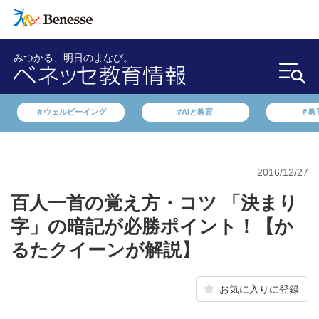
みつかる、明日のまなび。
＃ウェルビーイング
#AIと教育
＃教
2016/12/27
百人一首の覚え方・コツ 「決まり
字」の暗記が必勝ポイント！【か
るたクイーンが解説】
お気に入りに登録