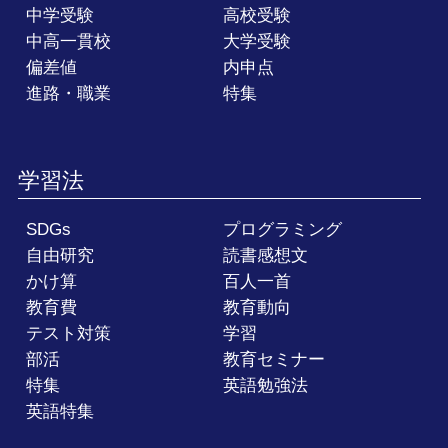
中学受験
高校受験
中高一貫校
大学受験
偏差値
内申点
進路・職業
特集
学習法
SDGs
プログラミング
自由研究
読書感想文
かけ算
百人一首
教育費
教育動向
テスト対策
学習
部活
教育セミナー
特集
英語勉強法
英語特集