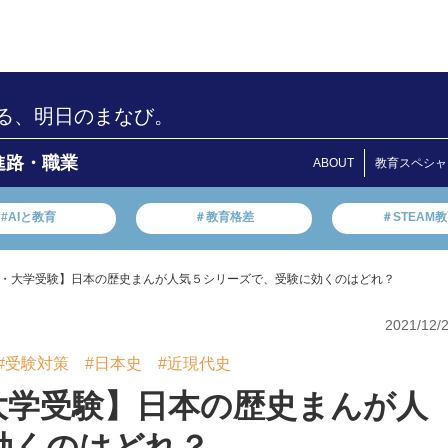
る、明日のまなび。
進路・職業
ABOUT
教育スペシャ
#AIと教育
＃教育格差
＃STEAM
・大学受験】日本の歴史まんが人気５シリーズで、受験に効くのはどれ？
2021/12/
#受験対策
#日本史
#近現代史
大学受験】日本の歴史まんが人
効くのはどれ？