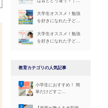
は昔とどう違う？｜学
習手段・やる気UP法・
大学生オススメ！勉強
仲間とのつながりを解
を好きになれた子ども
説
時代の習慣③「『知り
大学生オススメ！勉強
たい！』『わかりた
を好きになれた子ども
い！』を大切にする」
時代の習慣②「勉強し
たくなる仕組みを作
る」
教育カテゴリの人気記事
小学生におすすめ！ 簡
単だけどすご…