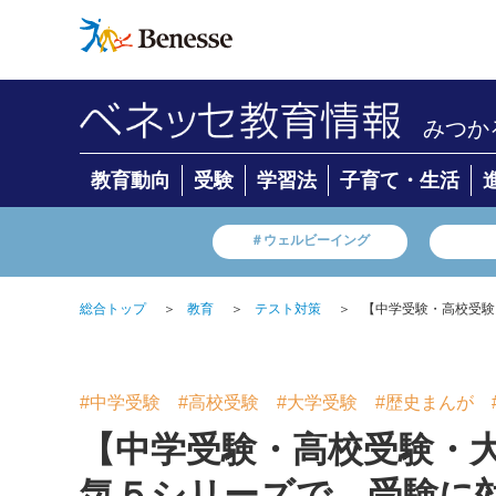
みつか
教育動向
受験
学習法
子育て・生活
＃ウェルビーイング
総合トップ
＞
教育
＞
テスト対策
＞
【中学受験・高校受験
#中学受験
#高校受験
#大学受験
#歴史まんが
【中学受験・高校受験・
気５シリーズで、受験に