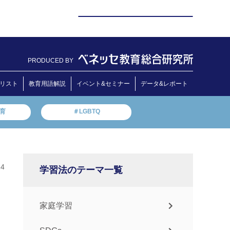
PRODUCED BY
リスト
教育用語解説
イベント&セミナー
データ&レポート
教育
＃LGBTQ
24
学習法のテーマ一覧
家庭学習