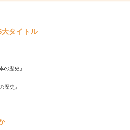
5大タイトル
』
日本の歴史』
本の歴史』
か