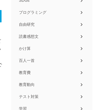
SDGs
プログラミング
自由研究
読書感想文
ビ
かけ算
い
百人一首
で
教育費
教育動向
テスト対策
学習