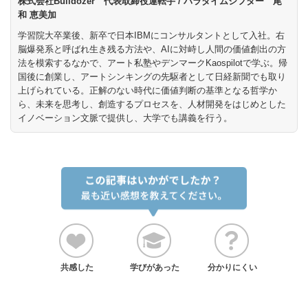
株式会社Bulldozer 代表取締役運転手 / パラダイムシフター 尾
和 恵美加
学習院大卒業後、新卒で日本IBMにコンサルタントとして入社。右
脳爆発系と呼ばれ生き残る方法や、AIに対峙し人間の価値創出の方
法を模索するなかで、アート私塾やデンマークKaospilotで学ぶ。帰
国後に創業し、アートシンキングの先駆者として日経新聞でも取り
上げられている。正解のない時代に価値判断の基準となる哲学か
ら、未来を思考し、創造するプロセスを、人材開発をはじめとした
イノベーション文脈で提供し、大学でも講義を行う。
共感した
学びがあった
分かりにくい