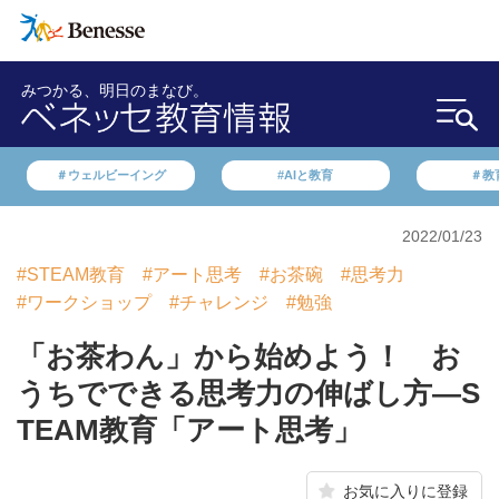
みつかる、明日のまなび。
＃ウェルビーイング
#AIと教育
＃教
2022/01/23
#STEAM教育
#アート思考
#お茶碗
#思考力
#ワークショップ
#チャレンジ
#勉強
「お茶わん」から始めよう！ お
うちでできる思考力の伸ばし方​—S
TEAM教育「アート思考」
お気に入りに登録