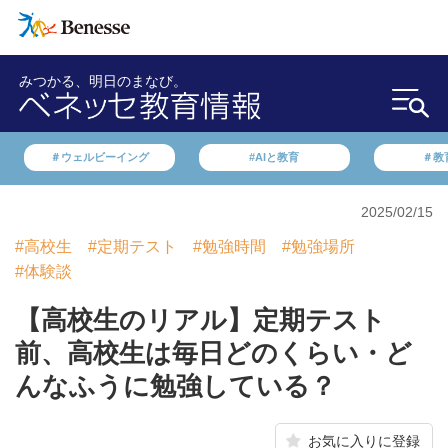
みつかる、明日のまなび。
＃ウェルビーイング
#AIと教育
＃教
2025/02/15
#高校生
#定期テスト
#勉強時間
#勉強場所
#体験談
【高校生のリアル】定期テスト
前、高校生は毎日どのくらい・ど
んなふうに勉強している？
お気に入りに登録