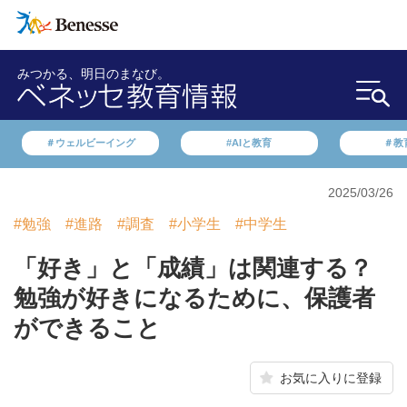
みつかる、明日のまなび。
＃ウェルビーイング
#AIと教育
＃教
2025/03/26
#勉強
#進路
#調査
#小学生
#中学生
「好き」と「成績」は関連する？
勉強が好きになるために、保護者
ができること
お気に入りに登録