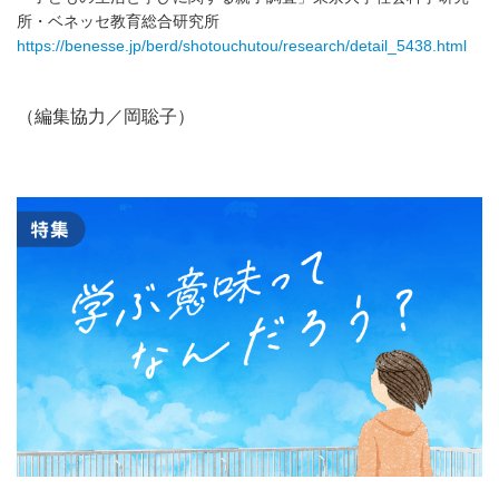
所・ベネッセ教育総合研究所
https://benesse.jp/berd/shotouchutou/research/detail_5438.html
（編集協力／岡聡子）