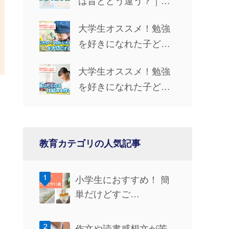
は昔とどう違う？｜学
習手段・やる気UP法・
大学生オススメ！勉強
仲間とのつながりを解
を好きになれた子ども
説
時代の習慣③「『知り
大学生オススメ！勉強
たい！』『わかりた
を好きになれた子ども
い！』を大切にする」
時代の習慣②「勉強し
たくなる仕組みを作
る」
教育カテゴリの人気記事
小学生におすすめ！ 簡
単だけどすご…