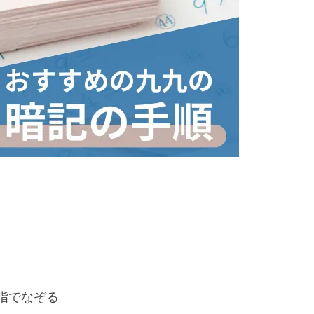
。
指でなぞる