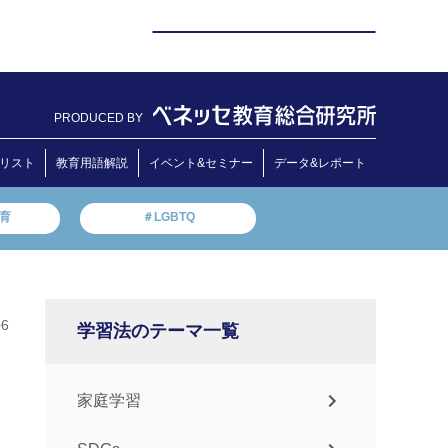
PRODUCED BY
リスト
教育用語解説
イベント&セミナー
データ&レポート
教育
＃LGBTQ
06
学習法のテーマ一覧
家庭学習