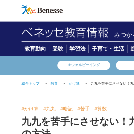
みつか
教育動向
受験
学習法
子育て・生活
＃ウェルビーイング
総合トップ
＞
教育
＞
かけ算
＞
九九を苦手にさせない！九
#かけ算
#九九
#暗記
#苦手
#算数
九九を苦手にさせない！
の方法