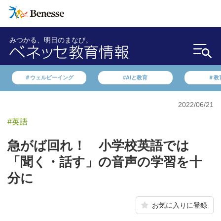
みつかる、明日のまなび。
＃ウェルビーイング
#AIと教育
＃教
2022/06/21
#英語
急がば回れ！ 小学校英語では
「聞く・話す」の音声の学習を十
分に
お気に入りに登録