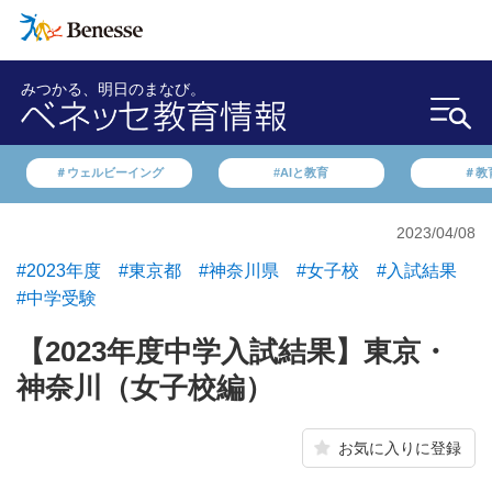
みつかる、明日のまなび。
＃ウェルビーイング
#AIと教育
＃教
2023/04/08
#2023年度
#東京都
#神奈川県
#女子校
#入試結果
#中学受験
【2023年度中学入試結果】東京・
神奈川（女子校編）
お気に入りに登録