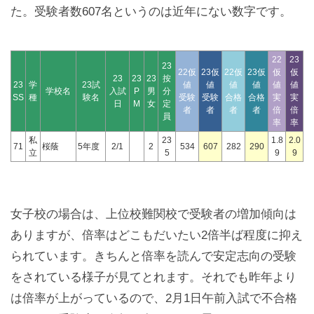
た。受験者数607名というのは近年にない数字です。
22
23
23
22仮
23仮
22仮
23仮
仮
仮
23
23
23
按
23
学
23試
値
値
値
値
値
値
学校名
入試
P
男
分
SS
種
験名
受験
受験
合格
合格
実
実
日
M
女
定
者
者
者
者
倍
倍
員
率
率
私
23
1.8
2.0
71
桜蔭
5年度
2/1
2
534
607
282
290
立
5
9
9
女子校の場合は、上位校難関校で受験者の増加傾向は
ありますが、倍率はどこもだいたい2倍半ば程度に抑え
られています。きちんと倍率を読んで安定志向の受験
をされている様子が見てとれます。それでも昨年より
は倍率が上がっているので、2月1日午前入試で不合格