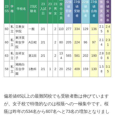
22仮
23仮
22仮
23仮
仮
仮
23
23
23
按
23
学
23試
値
値
値
値
値
値
学校名
入試
P
男
分
SS
種
験名
受験
受験
合格
合格
実
実
日
M
女
定
者
者
者
者
倍
倍
員
率
率
私
立教女
2.1
2.4
60
一般
2/1
2
110
277
334
129
136
立
学院
5
6
東洋英
私
2.1
2.3
60
和女学
A日程
2/1
2
80
205
224
96
97
立
4
1
院
私
吉祥女
13
2.8
3.0
63
第1回
2/1
2
565
581
202
190
立
子
4
0
6
湘南白
私
1.5
3.1
58
百合学
1教科
2/1
1
2
20
252
409
159
130
立
8
5
園
偏差値65以上の最難関校でも受験者数は伸びています
が、女子校で特徴的なのは桜蔭への一極集中です。桜
蔭は昨年の534名から607名へと73名の増加となりまし