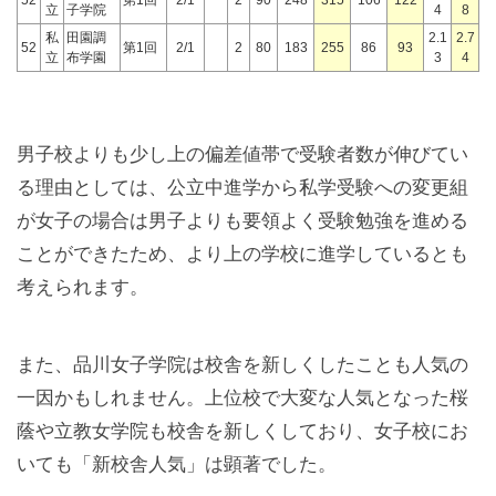
立
子学院
4
8
私
田園調
2.1
2.7
52
第1回
2/1
2
80
183
255
86
93
立
布学園
3
4
男子校よりも少し上の偏差値帯で受験者数が伸びてい
る理由としては、公立中進学から私学受験への変更組
が女子の場合は男子よりも要領よく受験勉強を進める
ことができたため、より上の学校に進学しているとも
考えられます。
また、品川女子学院は校舎を新しくしたことも人気の
一因かもしれません。上位校で大変な人気となった桜
蔭や立教女学院も校舎を新しくしており、女子校にお
いても「新校舎人気」は顕著でした。