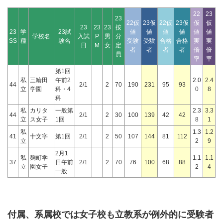
22
23
23
22仮
23仮
22仮
23仮
仮
仮
23
23
23
按
23
学
23試
値
値
値
値
値
値
学校名
入試
P
男
分
SS
種
験名
受験
受験
合格
合格
実
実
日
M
女
定
者
者
者
者
倍
倍
員
率
率
第1回
私
三輪田
午前2
2.0
2.4
44
2/1
2
70
190
231
95
93
立
学園
科・4
0
8
科
私
カリタ
一般第
2.3
3.3
44
2/1
2
30
100
139
42
42
立
ス女子
1回
8
1
私
1.3
1.2
41
十文字
第1回
2/1
2
50
107
144
81
112
立
2
9
2月1
私
麹町学
1.1
1.1
37
日午前
2/1
2
70
76
100
68
88
立
園女子
2
4
一般
付属、系属校では女子校も立教系が例外的に受験者