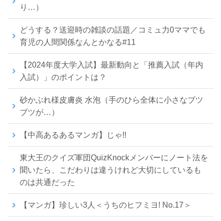
り…）
どうする？送迎時の雑談の話題／コミュ力0ママでも
育児の人間関係なんとかなる#11
【2024年度大学入試】最新動向と「推薦入試（年内
入試）」のポイントは？
砂かぶれ様皮膚炎 水泡（手のひら全体に小さなブツ
ブツが…）
【中高あるあるマンガ】じゃ!!
東大王のクイズ軍団QuizKnockメンバーにノート法を
聞いたら、こだわりは違うけれど大切にしているも
のは共通だった
【マンガ】珍しい3人＜うちのヒフミヨ! No.17＞