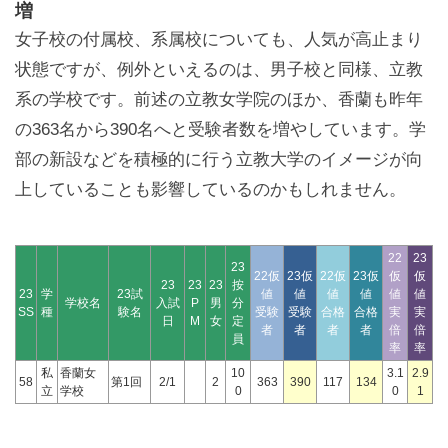
増
女子校の付属校、系属校についても、人気が高止まり
状態ですが、例外といえるのは、男子校と同様、立教
系の学校です。前述の立教女学院のほか、香蘭も昨年
の363名から390名へと受験者数を増やしています。学
部の新設などを積極的に行う立教大学のイメージが向
上していることも影響しているのかもしれません。
22
23
23
22仮
23仮
22仮
23仮
仮
仮
23
23
23
按
23
学
23試
値
値
値
値
値
値
学校名
入試
P
男
分
SS
種
験名
受験
受験
合格
合格
実
実
日
M
女
定
者
者
者
者
倍
倍
員
率
率
私
香蘭女
10
3.1
2.9
58
第1回
2/1
2
363
390
117
134
立
学校
0
0
1