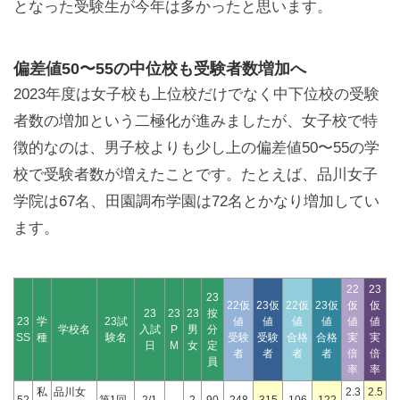
となった受験生が今年は多かったと思います。
偏差値50〜55の中位校も受験者数増加へ
2023年度は女子校も上位校だけでなく中下位校の受験
者数の増加という二極化が進みましたが、女子校で特
徴的なのは、男子校よりも少し上の偏差値50〜55の学
校で受験者数が増えたことです。たとえば、品川女子
学院は67名、田園調布学園は72名とかなり増加してい
ます。
22
23
23
22仮
23仮
22仮
23仮
仮
仮
23
23
23
按
23
学
23試
値
値
値
値
値
値
学校名
入試
P
男
分
SS
種
験名
受験
受験
合格
合格
実
実
日
M
女
定
者
者
者
者
倍
倍
員
率
率
私
品川女
2.3
2.5
52
第1回
2/1
2
90
248
315
106
122