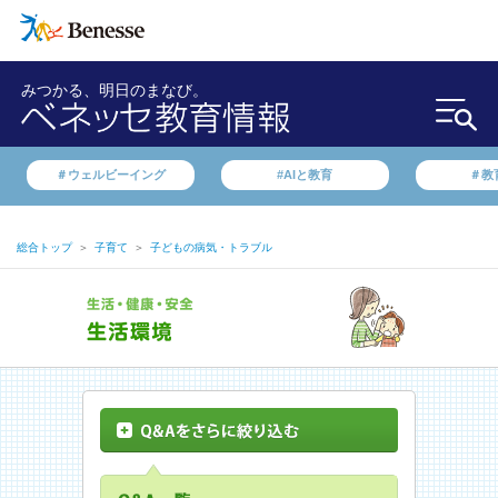
みつかる、明日のまなび。
＃ウェルビーイング
#AIと教育
＃教
総合トップ
＞
子育て
＞
子どもの病気・トラブル