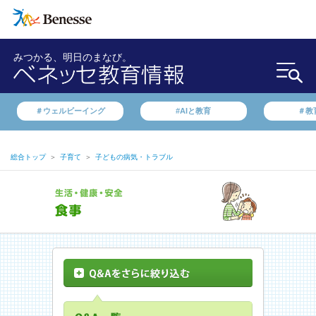
みつかる、明日のまなび。
＃ウェルビーイング
#AIと教育
＃教
総合トップ
＞
子育て
＞
子どもの病気・トラブル