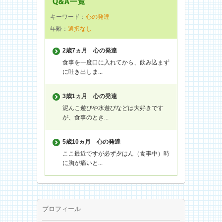
キーワード：
心の発達
年齢：
選択なし
2歳7ヵ月
心の発達
食事を一度口に入れてから、飲み込まず
に吐き出しま...
3歳1ヵ月
心の発達
泥んこ遊びや水遊びなどは大好きです
が、食事のとき...
5歳10ヵ月
心の発達
ここ最近ですが必ず夕はん（食事中）時
に胸が痛いと...
プロフィール