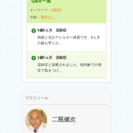
キーワード：
花粉症
年齢：
選択なし
0歳6ヵ月
花粉症
両親と兄がアレルギー体質です。6ヵ月
の娘も早くか...
2歳5ヵ月
花粉症
花粉症と診断されました。低年齢での発
症で気をつけ...
プロフィール
二瓶健次