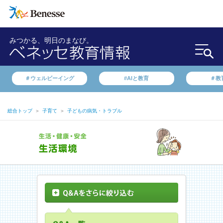
みつかる、明日のまなび。
＃ウェルビーイング
#AIと教育
＃教
総合トップ
＞
子育て
＞
子どもの病気・トラブル