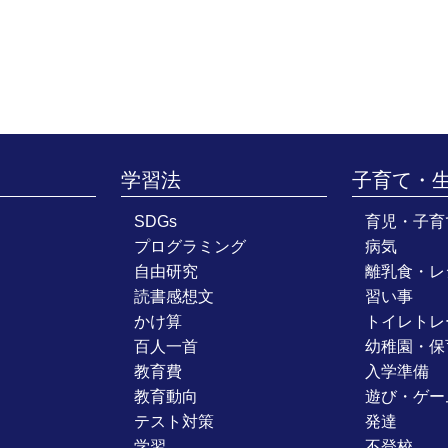
学習法
子育て・
SDGs
育児・子育
プログラミング
病気
自由研究
離乳食・レ
読書感想文
習い事
かけ算
トイレトレ
百人一首
幼稚園・保
教育費
入学準備
教育動向
遊び・ゲー
テスト対策
発達
学習
不登校