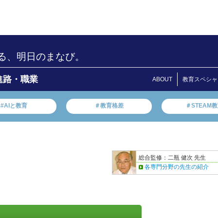
る、明日のまなび。
進路・職業
ABOUT
教育スペシャ
#AIと教育
＃教育格差
＃STEAM
総合監修：二瓶 健次 先生
各専門分野の先生の紹介