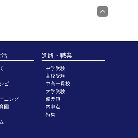
生活
進路・職業
て
中学受験
高校受験
シピ
中高一貫校
大学受験
ーニング
偏差値
育園
内申点
特集
ム