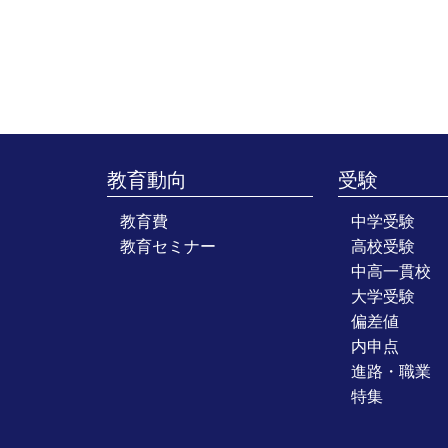
教育動向
受験
教育費
中学受験
教育セミナー
高校受験
中高一貫校
大学受験
偏差値
内申点
進路・職業
特集