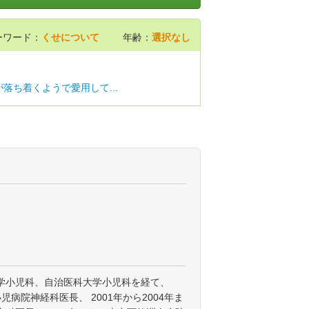
ーワード：
くせについて
年齢：
選択なし
落ち着くようで愛用して...
学小児科、自治医科大学小児科を経て、
小児病院神経科医長、 2001年から2004年ま