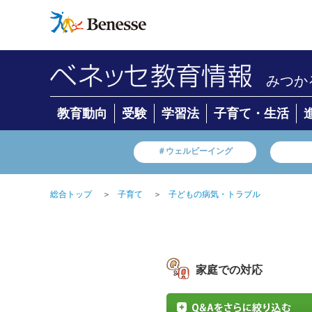
みつか
教育動向
受験
学習法
子育て・生活
＃ウェルビーイング
総合トップ
＞
子育て
＞
子どもの病気・トラブル
家庭での対応