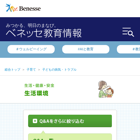
みつかる、明日のまなび。
＃ウェルビーイング
#AIと教育
＃教
総合トップ
＞
子育て
＞
子どもの病気・トラブル