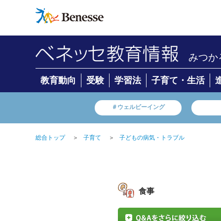
みつか
教育動向
受験
学習法
子育て・生活
＃ウェルビーイング
総合トップ
＞
子育て
＞
子どもの病気・トラブル
食事