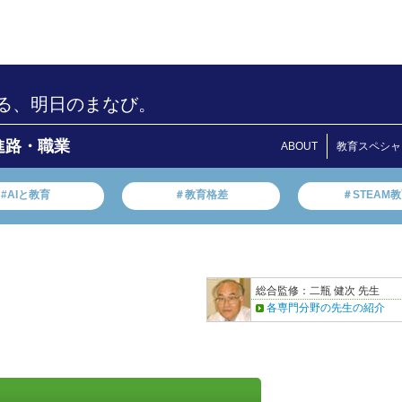
る、明日のまなび。
進路・職業
ABOUT
教育スペシャ
#AIと教育
＃教育格差
＃STEAM
総合監修：二瓶 健次 先生
各専門分野の先生の紹介