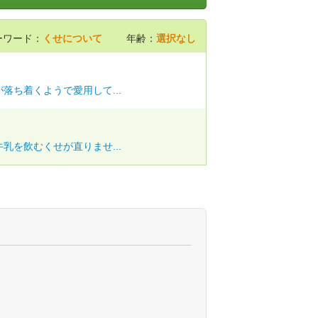
ーワード：
くせについて
年齢：
選択なし
落ち着くようで愛用して...
乳を飲むくせが直りませ...