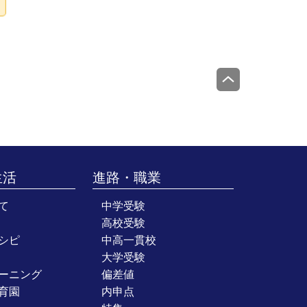
生活
進路・職業
て
中学受験
高校受験
シピ
中高一貫校
大学受験
ーニング
偏差値
育園
内申点