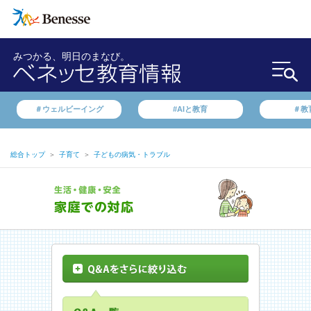
みつかる、明日のまなび。
＃ウェルビーイング
#AIと教育
＃教
総合トップ
＞
子育て
＞
子どもの病気・トラブル