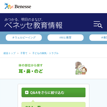
みつかる、明日のまなび。
＃ウェルビーイング
#AIと教育
＃教
総合トップ
＞
子育て
＞
子どもの病気・トラブル