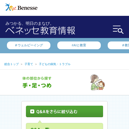
みつかる、明日のまなび。
＃ウェルビーイング
#AIと教育
＃教
総合トップ
＞
子育て
＞
子どもの病気・トラブル