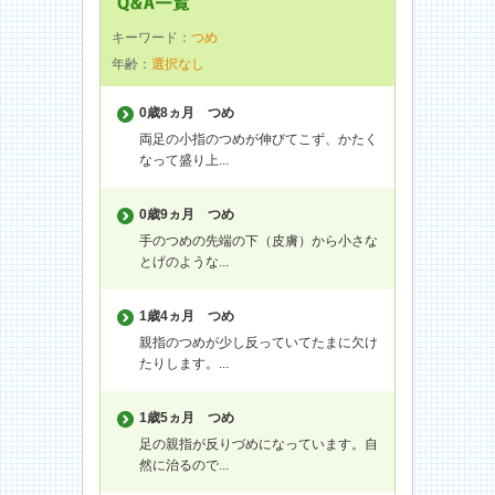
キーワード：
つめ
年齢：
選択なし
0歳8ヵ月
つめ
両足の小指のつめが伸びてこず、かたく
なって盛り上...
0歳9ヵ月
つめ
手のつめの先端の下（皮膚）から小さな
とげのような...
1歳4ヵ月
つめ
親指のつめが少し反っていてたまに欠け
たりします。...
1歳5ヵ月
つめ
足の親指が反りづめになっています。自
然に治るので...